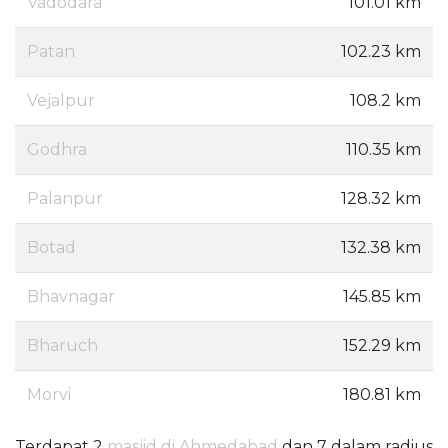
Vadodara
101.01 km
Patan
102.23 km
Vejalpur
108.2 km
Godhra
110.35 km
Palanpur
128.32 km
Botad
132.38 km
Bhavnagar
145.85 km
Bharuch
152.29 km
Morvi
180.81 km
Terdapat 2
masjid di Ahmedabad
dan 7 dalam radius