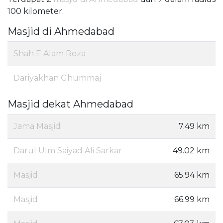
100 kilometer.
Masjid di Ahmedabad
Shah E Alam Roza
Dariyakhan Ghummaj
Masjid dekat Ahmedabad
Jama Masjid
7.49 km
Darul Ulm Saiyad Ali Sarkar
49.02 km
Masjid
65.94 km
Masjid
66.99 km