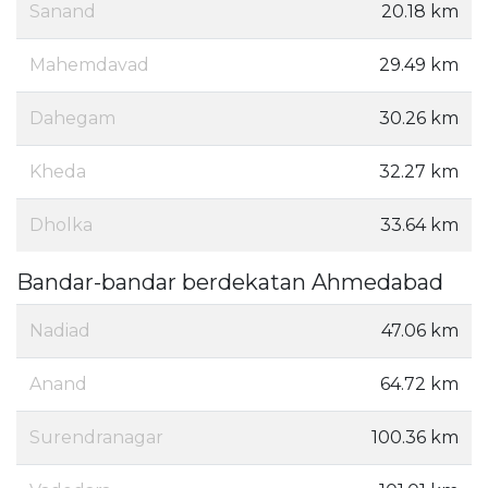
Sanand
20.18 km
Mahemdavad
29.49 km
Dahegam
30.26 km
Kheda
32.27 km
Dholka
33.64 km
Bandar-bandar berdekatan Ahmedabad
Nadiad
47.06 km
Anand
64.72 km
Surendranagar
100.36 km