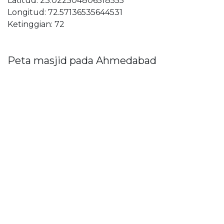
Latitud: 23.022504806518555
Longitud: 72.57136535644531
Ketinggian: 72
Peta masjid pada Ahmedabad