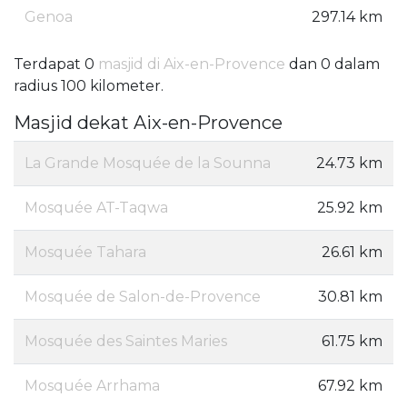
Genoa
297.14 km
Terdapat 0
masjid di Aix-en-Provence
dan 0 dalam
radius 100 kilometer.
Masjid dekat Aix-en-Provence
La Grande Mosquée de la Sounna
24.73 km
Mosquée AT-Taqwa
25.92 km
Mosquée Tahara
26.61 km
Mosquée de Salon-de-Provence
30.81 km
Mosquée des Saintes Maries
61.75 km
Mosquée Arrhama
67.92 km