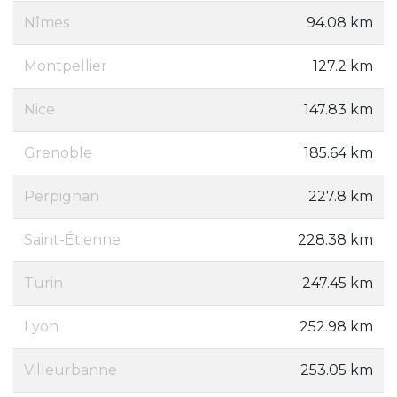
Nîmes
94.08 km
Montpellier
127.2 km
Nice
147.83 km
Grenoble
185.64 km
Perpignan
227.8 km
Saint-Étienne
228.38 km
Turin
247.45 km
Lyon
252.98 km
Villeurbanne
253.05 km