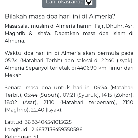
Cari lokasi anda
Bilakah masa doa hari ini di Almería?
Masa salat muslim di Almería hari ini, Fajr, Dhuhr, Asr,
Maghrib & Isha'a. Dapatkan masa doa Islam di
Almería.
Waktu doa hari ini di Almería akan bermula pada
05:34 (Matahari Terbit) dan selesai di 22:40 (Isyak).
Almería Sepanyol terletak di 4406.90 km Timur dari
Mekah.
Senarai masa doa untuk hari ini 05:34 (Matahari
Terbit), 05:44 (Subuh), 07:21 (Syuruk), 14:15 (Zohor),
18:02 (Asar), 21:10 (Matahari terbenam), 21:10
(Maghrib), 22:40 (Isyak).
Latitud: 36.83404541015625
Longitud: -2.4637136459350586
Ketinggian: 51