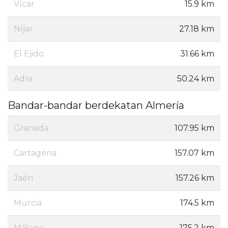
Vícar
15.9 km
Níjar
27.18 km
El Ejido
31.66 km
Adra
50.24 km
Bandar-bandar berdekatan Almería
Granada
107.95 km
Cartagena
157.07 km
Jaén
157.26 km
Murcia
174.5 km
Málaga
175.2 km