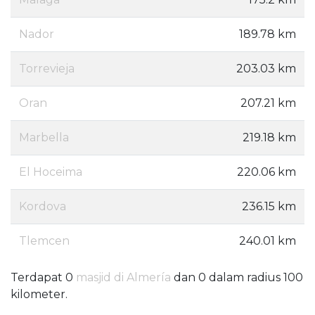
Nador
189.78 km
Torrevieja
203.03 km
Oran
207.21 km
Marbella
219.18 km
El Hoceima
220.06 km
Kordova
236.15 km
Tlemcen
240.01 km
Terdapat 0
masjid di Almería
dan 0 dalam radius 100
kilometer.