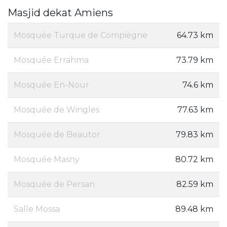
Masjid dekat Amiens
Mosquée Turque de Compiègne
64.73 km
Mosquée Errahma
73.79 km
Mosquée En-Nour
74.6 km
Mosquée de Wingles
77.63 km
Mosquée de Beautor
79.83 km
Mosquée Masny
80.72 km
Mosquée de Persan
82.59 km
Salle Mossa
89.48 km