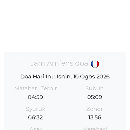
Jam Amiens doa
Doa Hari Ini : Isnin, 10 Ogos 2026
Matahari Terbit
Subuh
04:59
05:09
Syuruk
Zohor
06:32
13:56
Asar
Matahari