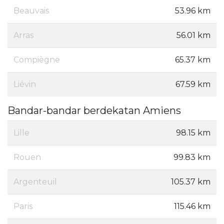
Beauvais
53.96 km
Arras
56.01 km
Compiègne
65.37 km
Liévin
67.59 km
Bandar-bandar berdekatan Amiens
Lille
98.15 km
Rouen
99.83 km
Argenteuil
105.37 km
Paris
115.46 km