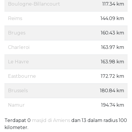
Boulogne-Billancourt
117.34 km
Reims
144.09 km
Bruges
160.43 km
Charleroi
163.97 km
Le Havre
163.98 km
Eastbourne
172.72 km
Brussels
180.84 km
Namur
194.74 km
Terdapat 0
masjid di Amiens
dan 13 dalam radius 100
kilometer.