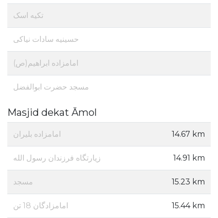
تکیه اسک
حسینیه سادات نیاکی
امامزاده ابراهیم(ص)
مسجد حضرت ابوالفضل
Masjid dekat Āmol
امامزاده بلیران
14.67 km
زیارتگاه فرزندان رسول الله
14.91 km
مسجد
15.23 km
امامزادگان 18 تن
15.44 km