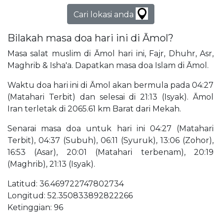
Cari lokasi anda
Bilakah masa doa hari ini di Āmol?
Masa salat muslim di Āmol hari ini, Fajr, Dhuhr, Asr,
Maghrib & Isha'a. Dapatkan masa doa Islam di Āmol.
Waktu doa hari ini di Āmol akan bermula pada 04:27
(Matahari Terbit) dan selesai di 21:13 (Isyak). Āmol
Iran terletak di 2065.61 km Barat dari Mekah.
Senarai masa doa untuk hari ini 04:27 (Matahari
Terbit), 04:37 (Subuh), 06:11 (Syuruk), 13:06 (Zohor),
16:53 (Asar), 20:01 (Matahari terbenam), 20:19
(Maghrib), 21:13 (Isyak).
Latitud: 36.469722747802734
Longitud: 52.350833892822266
Ketinggian: 96