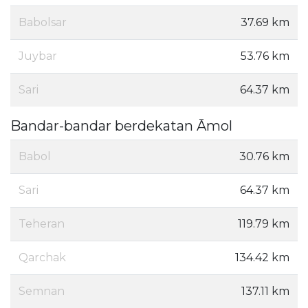
Babolsar
37.69 km
Juybar
53.76 km
Sari
64.37 km
Bandar-bandar berdekatan Āmol
Babol
30.76 km
Sari
64.37 km
Teheran
119.79 km
Qarchak
134.42 km
Semnan
137.11 km