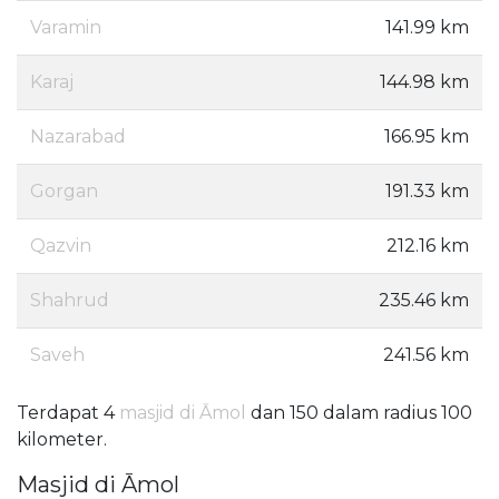
Varamin
141.99 km
Karaj
144.98 km
Nazarabad
166.95 km
Gorgan
191.33 km
Qazvin
212.16 km
Shahrud
235.46 km
Saveh
241.56 km
Terdapat 4
masjid di Āmol
dan 150 dalam radius 100
kilometer.
Masjid di Āmol