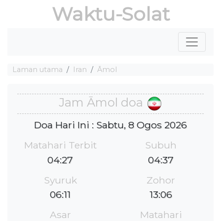
Waktu-Solat
Laman utama
Iran
Āmol
Jam Āmol doa
Doa Hari Ini : Sabtu, 8 Ogos 2026
Matahari Terbit
Subuh
04:27
04:37
Syuruk
Zohor
06:11
13:06
Asar
Matahari