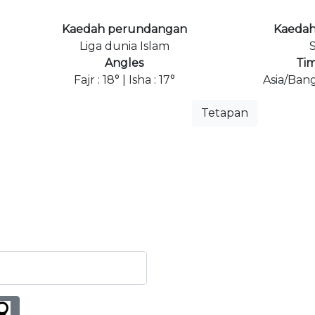
Kaedah perundangan
Kaedah
Liga dunia Islam
S
Angles
Ti
Fajr : 18° | Isha : 17°
Asia/Ban
Tetapan