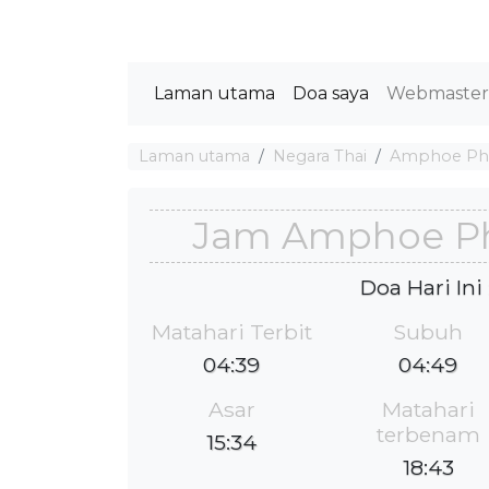
Laman utama
Doa saya
Webmaste
Laman utama
Negara Thai
Amphoe Phr
Jam Amphoe Ph
Doa Hari Ini
Matahari Terbit
Subuh
04:39
04:49
Asar
Matahari
terbenam
15:34
18:43