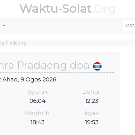
Waktu-Solat
.Org
r
a Pradaeng
ra Pradaeng doa
 : Ahad, 9 Ogos 2026
Syuruk
Zohor
06:04
12:23
Maghrib
Isyak
18:43
19:53