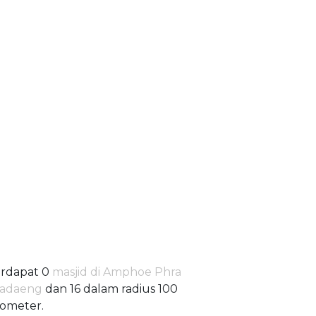
rdapat 0
masjid di Amphoe Phra
radaeng
dan 16 dalam radius 100
lometer.