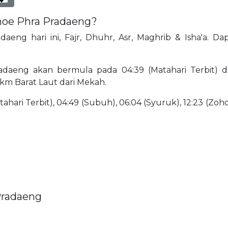
phoe Phra Pradaeng?
aeng hari ini, Fajr, Dhuhr, Asr, Maghrib & Isha'a. 
daeng akan bermula pada 04:39 (Matahari Terbit) dan
 km Barat Laut dari Mekah.
ahari Terbit), 04:49 (Subuh), 06:04 (Syuruk), 12:23 (Zohor
Pradaeng