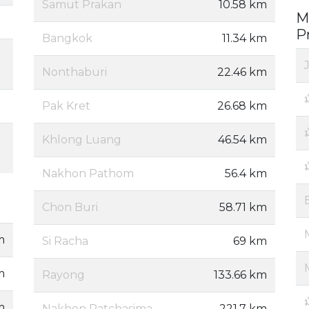
Samut Prakan
10.58 km
M
P
Bangkok
11.34 km
Nonthaburi
22.46 km
ม
Pak Kret
26.68 km
ม
Khlong Luang
46.54 km
Nakhon Pathom
56.4 km
Chon Buri
58.71 km
m
Si Racha
69 km
m
Rayong
133.66 km
ม
m
Nakhon Ratchasima
221.7 km