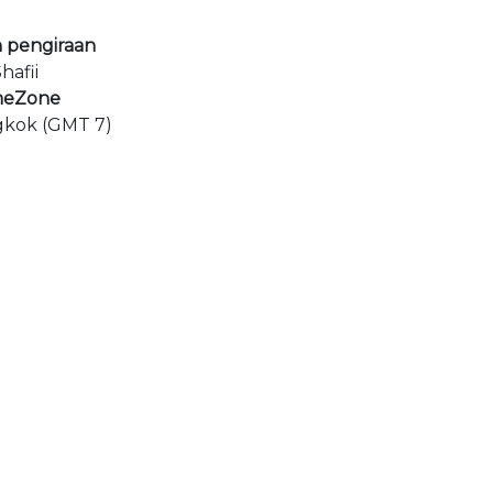
 pengiraan
hafii
meZone
gkok (GMT 7)