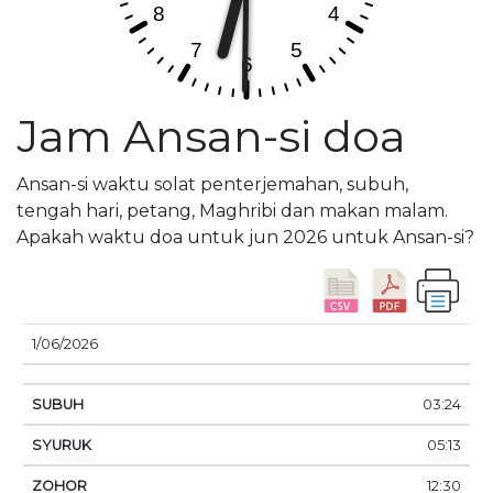
Jam Ansan-si doa
Ansan-si waktu solat penterjemahan, subuh,
tengah hari, petang, Maghribi dan makan malam.
Apakah waktu doa untuk jun 2026 untuk Ansan-si?
M
1/06/2026
TARIKH
SUBUH
SYURUK
ZOHOR
ASAR
T
03:24
05:13
12:30