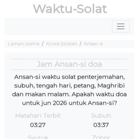
Waktu-Solat
Laman utama
Korea Selatan
Ansan-si
Jam Ansan-si doa
Ansan-si waktu solat penterjemahan,
subuh, tengah hari, petang, Maghribi
dan makan malam. Apakah waktu doa
untuk jun 2026 untuk Ansan-si?
Matahari Terbit
Subuh
03:27
03:37
Syuruk
Zohor