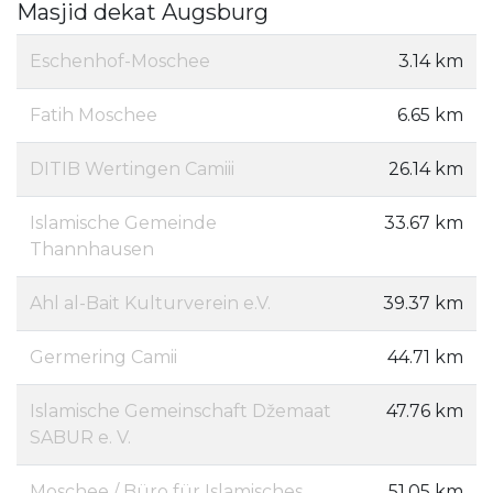
Masjid dekat Augsburg
Eschenhof-Moschee
3.14 km
Fatih Moschee
6.65 km
DITIB Wertingen Camiii
26.14 km
Islamische Gemeinde
33.67 km
Thannhausen
Ahl al-Bait Kulturverein e.V.
39.37 km
Germering Camii
44.71 km
Islamische Gemeinschaft Džemaat
47.76 km
SABUR e. V.
Moschee / Büro für Islamisches
51.05 km