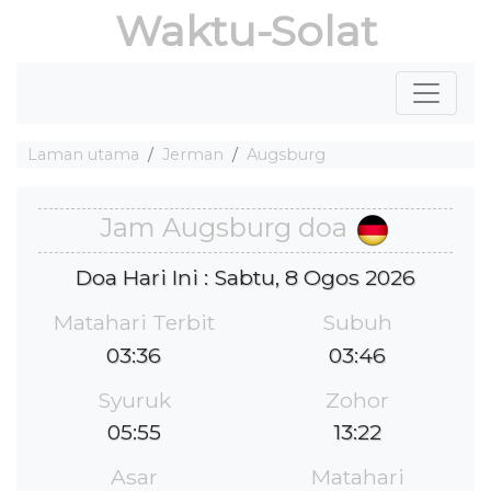
Waktu-Solat
Laman utama
Jerman
Augsburg
Jam Augsburg doa
Doa Hari Ini : Sabtu, 8 Ogos 2026
Matahari Terbit
Subuh
03:36
03:46
Syuruk
Zohor
05:55
13:22
Asar
Matahari