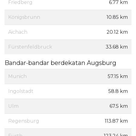
Friedberg
6.77 km
Königsbrunn
10.85 km
Aichach
20.12 km
Fürstenfeldbruck
33.68 km
Bandar-bandar berdekatan Augsburg
Munich
57.15 km
Ingolstadt
58.8 km
Ulm
67.5 km
Regensburg
113.87 km
Fürth
123.24 km