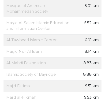
Mosque of American
5.01 km
Mohammedan Society
Masjid Al-Salam Islamic Education
5.52 km
and Information Center
Al-Tawheed Islamic Center
6.01 km
Masjid Nur Al Islam
8.14 km
Al-Mahdi Foundation
8.83 km
Islamic Society of Bayridge
8.88 km
Majid Fatima
9.51 km
Majid al-Hikmah
9.53 km