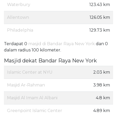
Waterbury
123.43 km
Allentown
126.05 km
Philadelphia
129.73 km
Terdapat 0
masjid di Bandar Raya New York
dan 0
dalam radius 100 kilometer.
Masjid dekat Bandar Raya New York
Islamic Center at NYU
2.03 km
Masjid Ar-Rahman
3.98 km
Masjid Al Imam Al Albani
4.8 km
Greenpoint Islamic Center
4.89 km