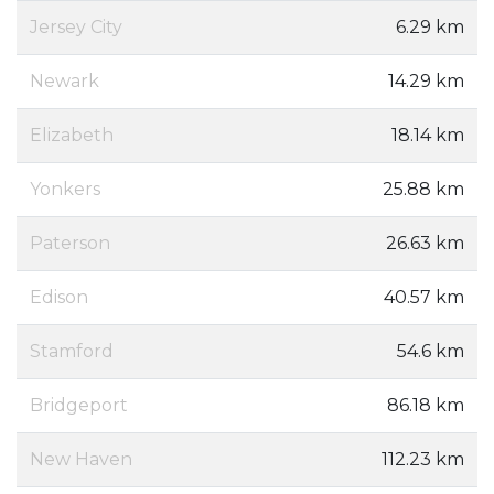
Jersey City
6.29 km
Newark
14.29 km
Elizabeth
18.14 km
Yonkers
25.88 km
Paterson
26.63 km
Edison
40.57 km
Stamford
54.6 km
Bridgeport
86.18 km
New Haven
112.23 km