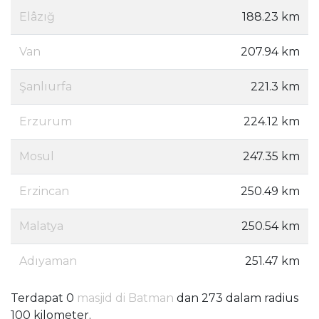
Elâzığ
188.23 km
Van
207.94 km
Şanlıurfa
221.3 km
Erzurum
224.12 km
Mosul
247.35 km
Erzincan
250.49 km
Malatya
250.54 km
Adıyaman
251.47 km
Terdapat 0
masjid di Batman
dan 273 dalam radius
100 kilometer.