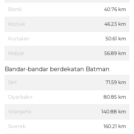
Bismil
40.76 km
Kozluk
46.23 km
Kurtalan
50.61 km
Midyat
56.89 km
Bandar-bandar berdekatan Batman
Siirt
71.59 km
Diyarbakır
80.85 km
Viranşehir
140.88 km
Siverek
160.21 km