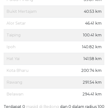
Bukit Mertajam
40.53 km
Alor Setar
46.41 km
Taiping
100.41 km
Ipoh
140.82 km
Hat Yai
141.58 km
Kota Bharu
200.74 km
Rawang
291.54 km
Belawan
294.41 km
Terdapat 0
masjid di Bedong
dan 0 dalam radius 100