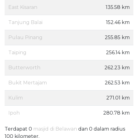
East Kisaran
135.58 km
Tanjung Balai
152.46 km
Pulau Pinang
255.85 km
Taiping
256.14 km
Butterworth
262.23 km
Bukit Mertajam
262.53 km
Kulim
271.01 km
Ipoh
280.78 km
Terdapat 0
masjid di Belawan
dan 0 dalam radius
100 kilometer.