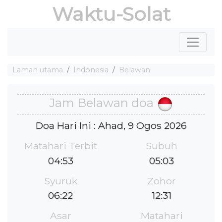
Waktu-Solat
Laman utama
Indonesia
Belawan
Jam Belawan doa
Doa Hari Ini : Ahad, 9 Ogos 2026
Matahari Terbit
Subuh
04:53
05:03
Syuruk
Zohor
06:22
12:31
Asar
Matahari