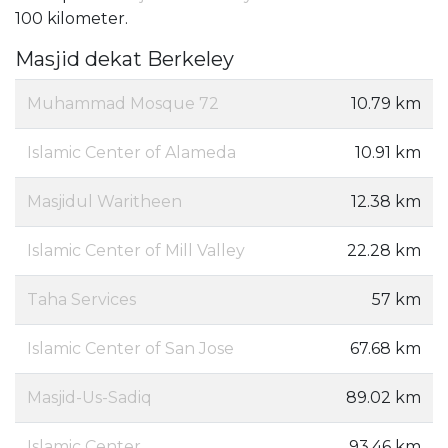
100 kilometer.
Masjid dekat Berkeley
Muhammad Mosque 72
10.79 km
Islamic Center of Alameda
10.91 km
Masjidul Waritheen
12.38 km
Islamic Center of Mill Valley
22.28 km
Taha Services
57 km
Islamic Center of San Jose
67.68 km
Masjid-Us-Sadiq
89.02 km
Islamic Center
93.46 km