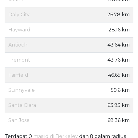
Daly City
26.78 km
Hayward
28.16 km
Antioch
43.64 km
Fremont
43.76 km
Fairfield
46.65 km
Sunnyvale
59.6 km
Santa Clara
63.93 km
San Jose
68.36 km
Terdapat 0
masjid di Berkeley
dan 8 dalam radius