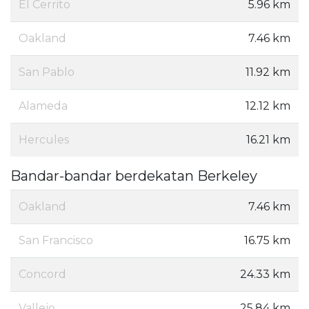
El Cerrito
5.96 km
Oakland
7.46 km
San Pablo
11.92 km
Alameda
12.12 km
Hercules
16.21 km
Bandar-bandar berdekatan Berkeley
Oakland
7.46 km
San Francisco
16.75 km
Concord
24.33 km
Vallejo
25.84 km