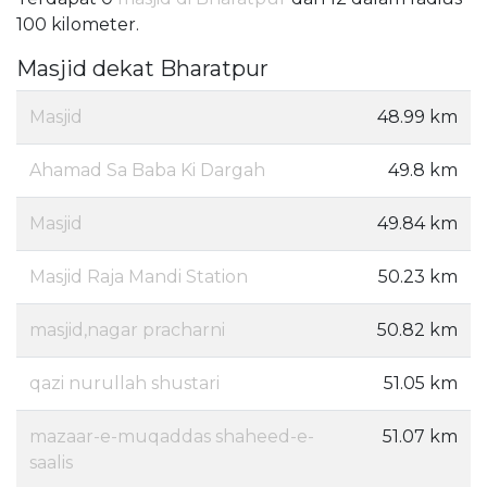
100 kilometer.
Masjid dekat Bharatpur
Masjid
48.99 km
Ahamad Sa Baba Ki Dargah
49.8 km
Masjid
49.84 km
Masjid Raja Mandi Station
50.23 km
masjid,nagar pracharni
50.82 km
qazi nurullah shustari
51.05 km
mazaar-e-muqaddas shaheed-e-
51.07 km
saalis