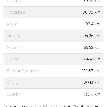
Hathras
69.81 km
Firozabad
90.03 km
Alwar
92.4 km
Morena
94.26 km
Aligarh
95.55 km
Palwal
104.41 km
Bandar Gangapur
112.83 km
Khurja
120.13 km
Gwalior
130.4 km
Terdapat 0
masjid di Bharatpur
dan 12 dalam radius