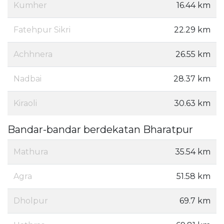
Kumher
16.44 km
Fatehpur Sikri
22.29 km
Achhnera
26.55 km
Nadbai
28.37 km
Kiraoli
30.63 km
Bandar-bandar berdekatan Bharatpur
Mathura
35.54 km
Agra
51.58 km
Dholpur
69.7 km