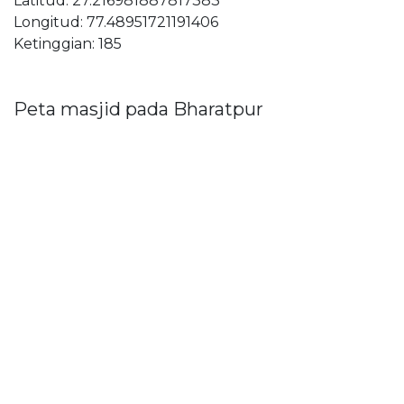
Latitud: 27.216981887817383
Longitud: 77.48951721191406
Ketinggian: 185
Peta masjid pada Bharatpur