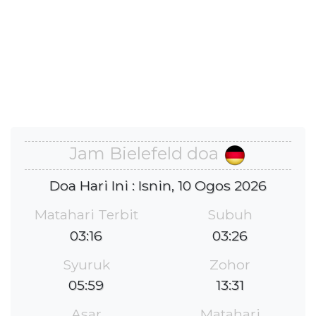
Jam Bielefeld doa
Doa Hari Ini : Isnin, 10 Ogos 2026
Matahari Terbit
Subuh
03:16
03:26
Syuruk
Zohor
05:59
13:31
Asar
Matahari