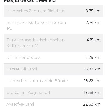
Masjid dekat Bielefeld
Islamisches Zentrum Bielefeld
0.75 km
Bosnischer Kulturverein Selam
2.74 km
e.v.
Türkisch-Aserbaidschanischer-
4.15 km
Kulturverein e.V.
DITIB Herford e.V.
12.29 km
Hazreti Ali Camii
16.92 km
Islamischer Kulturverein Bünde
18.62 km
Ulu Camii - Augustdorf
19.38 km
Ayasofya-Camii
22.68 km