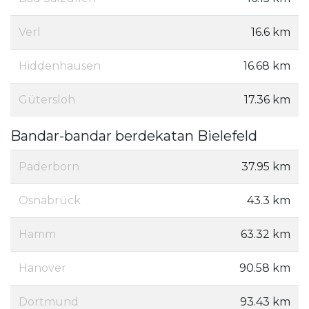
Verl
16.6 km
Hiddenhausen
16.68 km
Gütersloh
17.36 km
Bandar-bandar berdekatan Bielefeld
Paderborn
37.95 km
Osnabrück
43.3 km
Hamm
63.32 km
Hanover
90.58 km
Dortmund
93.43 km