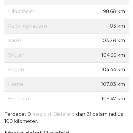
Hildesheim
98.68 km
Recklinghausen
103 km
Kassel
103.28 km
Witten
104.36 km
Hagen
104.44 km
Herne
107.03 km
Bochum
109.47 km
Terdapat 0
masjid di Bielefeld
dan 81 dalam radius
100 kilometer.