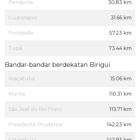
Penápolis
30.83 km
Guararapes
31.66 km
Promissão
57.23 km
Tupã
73.44 km
Bandar-bandar berdekatan Birigui
Araçatuba
15.06 km
Marília
110.31 km
São José do Rio Preto
113.71 km
Presidente Prudente
142.23 km
Catanduva
142.93 km