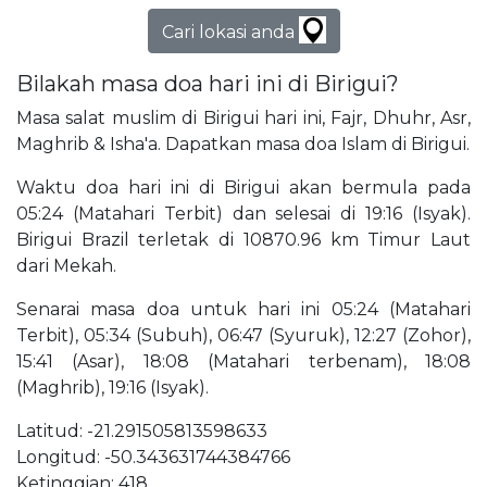
Cari lokasi anda
Bilakah masa doa hari ini di Birigui?
Masa salat muslim di Birigui hari ini, Fajr, Dhuhr, Asr,
Maghrib & Isha'a. Dapatkan masa doa Islam di Birigui.
Waktu doa hari ini di Birigui akan bermula pada
05:24 (Matahari Terbit) dan selesai di 19:16 (Isyak).
Birigui Brazil terletak di 10870.96 km Timur Laut
dari Mekah.
Senarai masa doa untuk hari ini 05:24 (Matahari
Terbit), 05:34 (Subuh), 06:47 (Syuruk), 12:27 (Zohor),
15:41 (Asar), 18:08 (Matahari terbenam), 18:08
(Maghrib), 19:16 (Isyak).
Latitud: -21.291505813598633
Longitud: -50.343631744384766
Ketinggian: 418