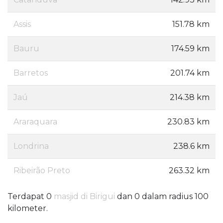
Assis
151.78 km
Bauru
174.59 km
Barretos
201.74 km
Jaú
214.38 km
Araraquara
230.83 km
Londrina
238.6 km
Ribeirão Preto
263.32 km
Terdapat 0
masjid di Birigui
dan 0 dalam radius 100
kilometer.