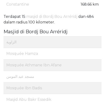
Constantine
168.66 km
Terdapat 15
masjid di Bordj Bou Arréridj
dan 484
dalam radius 100 kilometer.
Masjid di Bordj Bou Arréridj
الزاوية
Mosquée Hamza
Mosquée Athmane Ibn Afane
مسجد عبد المومن
Mosquée Ibn Badis
Masjid Abu Bakr Essedik