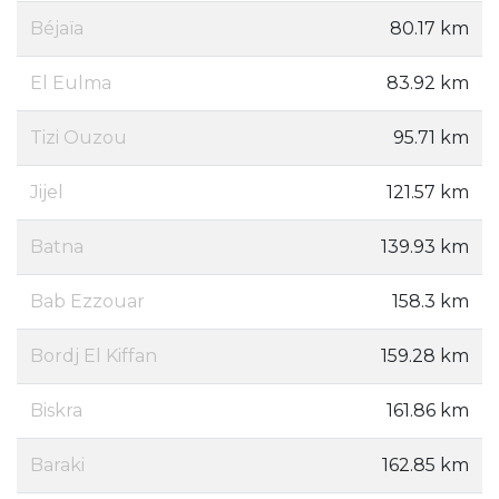
Béjaïa
80.17 km
El Eulma
83.92 km
Tizi Ouzou
95.71 km
Jijel
121.57 km
Batna
139.93 km
Bab Ezzouar
158.3 km
Bordj El Kiffan
159.28 km
Biskra
161.86 km
Baraki
162.85 km