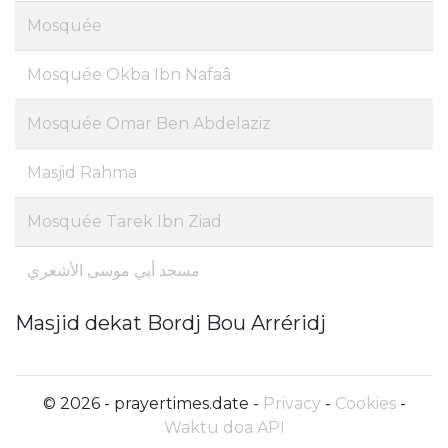
Mosquée
Mosquée Okba Ibn Nafaâ
Mosquée Omar Ben Abdelaziz
Masjid Rahma
Mosquée Tarek Ibn Ziad
مسجد أبي موسى الأشعري
Masjid dekat Bordj Bou Arréridj
© 2026 - prayertimes.date -
Privacy
-
Cookies
-
Waktu doa API