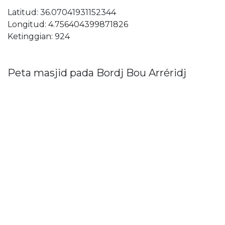
Latitud: 36.07041931152344
Longitud: 4.756404399871826
Ketinggian: 924
Peta masjid pada Bordj Bou Arréridj