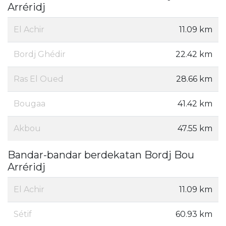
Arréridj
El Achir
11.09 km
Bordj Ghédir
22.42 km
Ras El Oued
28.66 km
Bougaa
41.42 km
Akbou
47.55 km
Bandar-bandar berdekatan Bordj Bou
Arréridj
El Achir
11.09 km
Sétif
60.93 km