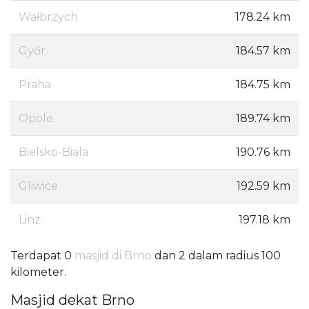
Wałbrzych
178.24 km
Győr
184.57 km
Praha
184.75 km
Opole
189.74 km
Bielsko-Biala
190.76 km
Gliwice
192.59 km
Linz
197.18 km
Terdapat 0
masjid di Brno
dan 2 dalam radius 100
kilometer.
Masjid dekat Brno