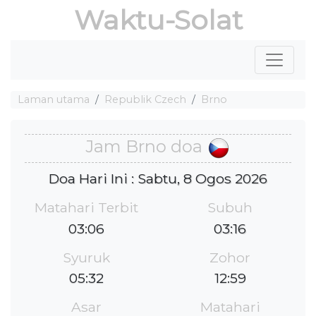
Waktu-Solat
Laman utama
Republik Czech
Brno
Jam Brno doa
Doa Hari Ini : Sabtu, 8 Ogos 2026
Matahari Terbit
Subuh
03:06
03:16
Syuruk
Zohor
05:32
12:59
Asar
Matahari