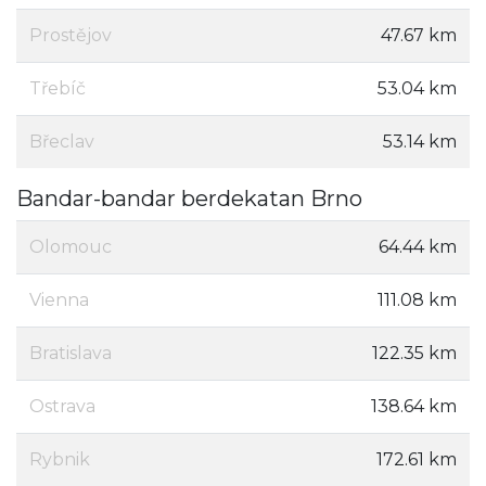
Prostějov
47.67 km
Třebíč
53.04 km
Břeclav
53.14 km
Bandar-bandar berdekatan Brno
Olomouc
64.44 km
Vienna
111.08 km
Bratislava
122.35 km
Ostrava
138.64 km
Rybnik
172.61 km