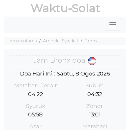
Waktu-Solat
Laman utama
Amerika Syarikat
Bronx
Jam Bronx doa
Doa Hari Ini : Sabtu, 8 Ogos 2026
Matahari Terbit
Subuh
04:22
04:32
Syuruk
Zohor
05:58
13:01
Asar
Matahari