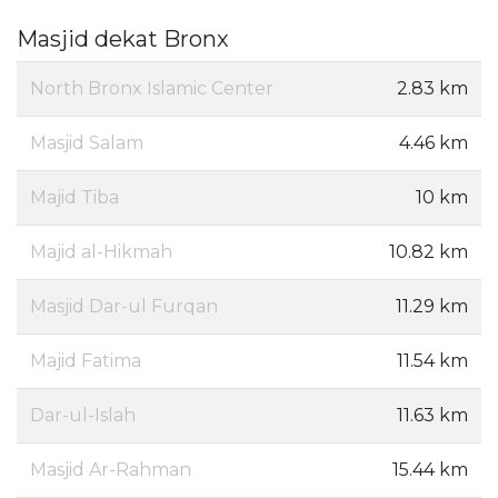
Masjid dekat Bronx
North Bronx Islamic Center
2.83 km
Masjid Salam
4.46 km
Majid Tiba
10 km
Majid al-Hikmah
10.82 km
Masjid Dar-ul Furqan
11.29 km
Majid Fatima
11.54 km
Dar-ul-Islah
11.63 km
Masjid Ar-Rahman
15.44 km