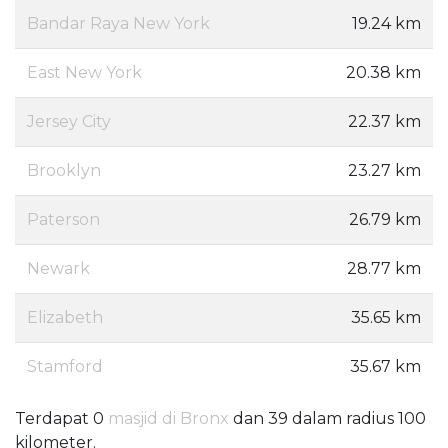
Bandar Raya New York
19.24 km
East New York
20.38 km
Jersey City
22.37 km
Brooklyn
23.27 km
Paterson
26.79 km
Newark
28.77 km
Elizabeth
35.65 km
Stamford
35.67 km
Terdapat 0
masjid di Bronx
dan 39 dalam radius 100
kilometer.