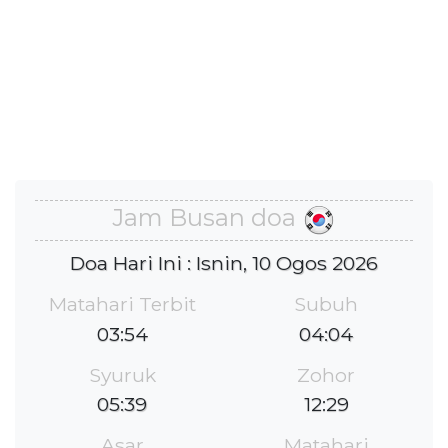
Jam Busan doa
Doa Hari Ini : Isnin, 10 Ogos 2026
Matahari Terbit
Subuh
03:54
04:04
Syuruk
Zohor
05:39
12:29
Asar
Matahari