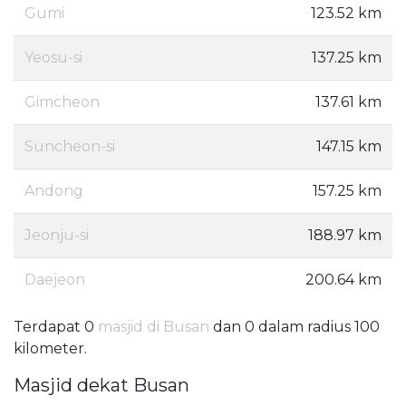
Gumi
123.52 km
Yeosu-si
137.25 km
Gimcheon
137.61 km
Suncheon-si
147.15 km
Andong
157.25 km
Jeonju-si
188.97 km
Daejeon
200.64 km
Terdapat 0
masjid di Busan
dan 0 dalam radius 100
kilometer.
Masjid dekat Busan