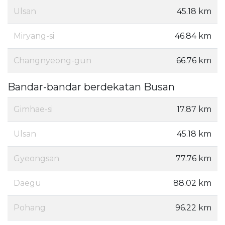
Ulsan
45.18 km
Miryang-si
46.84 km
Changnyeong-gun
66.76 km
Bandar-bandar berdekatan Busan
Gimhae-si
17.87 km
Ulsan
45.18 km
Gyeongsan
77.76 km
Daegu
88.02 km
Pohang
96.22 km