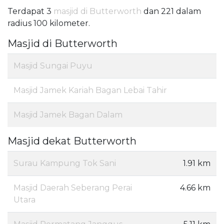
Terdapat 3
masjid di Butterworth
dan 221 dalam
radius 100 kilometer.
Masjid di Butterworth
Masjid Sungai Puyu
Masjid Jamek Kariah Bagan Lebai Tahir
Masjid Jamek Bagan Dalam
Masjid dekat Butterworth
Surau Kampung Tok Sani
1.91 km
Masjid Daerah Seberang Perai
4.66 km
Utara