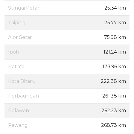
Sungai Petani
25.34 km
Taiping
75.77 km
Alor Setar
75.98 km
Ipoh
121.24 km
Hat Yai
173.96 km
Kota Bharu
222.38 km
Perbaungan
261.38 km
Belawan
262.23 km
Rawang
268.73 km