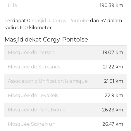
Lille
190.39 km
Terdapat 0
masjid di Cergy-Pontoise
dan 37 dalam
radius 100 kilometer.
Masjid dekat Cergy-Pontoise
Mosquée de Persan
19.07 km
Mosquée de Suresnes
21.22 km
Association d'Unification Islamique
21.91 km
Mosquée de Levallois
22.9 km
Mosquée de Paris 15ème
26.23 km
Mosquée Sidna Nuh
26.47 km