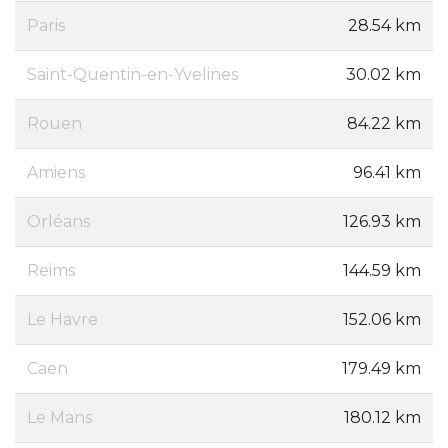
Paris
28.54 km
Saint-Quentin-en-Yvelines
30.02 km
Rouen
84.22 km
Amiens
96.41 km
Orléans
126.93 km
Reims
144.59 km
Le Havre
152.06 km
Caen
179.49 km
Le Mans
180.12 km