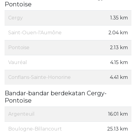
Pontoise
Cergy
1.35 km
Saint-Ouen-l'Aumône
2.04 km
Pontoise
2.13 km
Vauréal
4.15 km
Conflans-Sainte-Honorine
4.41 km
Bandar-bandar berdekatan Cergy-
Pontoise
Argenteuil
16.01 km
Boulogne-Billancourt
25.13 km