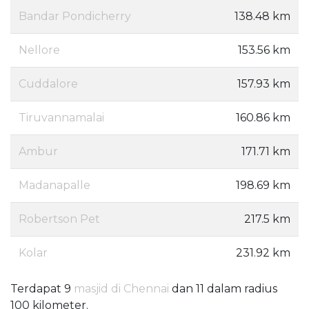
Bandar Pondicherry
138.48 km
Nellore
153.56 km
Cuddalore
157.93 km
Tiruvannamalai
160.86 km
Ambur
171.71 km
Madanapalle
198.69 km
Robertson Pet
217.5 km
Kolar
231.92 km
Terdapat 9
masjid di Chennai
dan 11 dalam radius
100 kilometer.