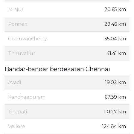
Minjur
20.65 km
Ponneri
29.46 km
Guduvancherry
35.04 km
Thiruvallur
41.41 km
Bandar-bandar berdekatan Chennai
Avadi
19.02 km
Kancheepuram
67.39 km
Tirupati
110.27 km
Vellore
124.84 km