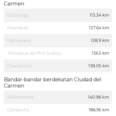
Carmen
Escárcega
113.34 km
Palenque
127.64 km
Macuspana
128.9 km
Tenosique de Pino Suárez
136.5 km
Champoton
138.05 km
Bandar-bandar berdekatan Ciudad del
Carmen
Villahermosa
140.98 km
Campeche
186.95 km