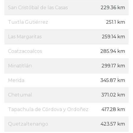
San Cristóbal de las Casas
229.36 km
Tuxtla Gutiérrez
251.1 km
Las Margaritas
259.14 km
Coatzacoalcos
285.94 km
Minatitlán
299.17 km
Merida
345.87 km
Chetumal
371.02 km
Tapachula de Córdova y Ordoñez
417.28 km
Quetzaltenango
423.57 km