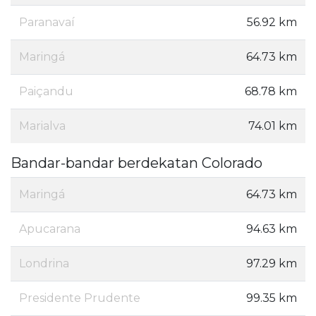
Paranavaí
56.92 km
Maringá
64.73 km
Paiçandu
68.78 km
Marialva
74.01 km
Bandar-bandar berdekatan Colorado
Maringá
64.73 km
Apucarana
94.63 km
Londrina
97.29 km
Presidente Prudente
99.35 km