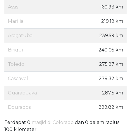
Assis
160.93 km
Marília
219.19 km
Araçatuba
239.59 km
Birigui
240.05 km
Toledo
275.97 km
Cascavel
279.32 km
Guarapuava
287.5 km
Dourados
299.82 km
Terdapat 0
masjid di Colorado
dan 0 dalam radius
100 kilometer.