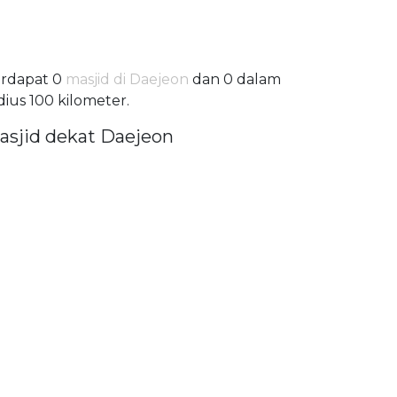
rdapat 0
masjid di Daejeon
dan 0 dalam
dius 100 kilometer.
asjid dekat Daejeon