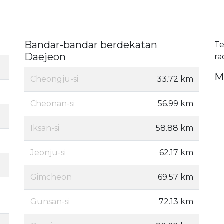
Bandar-bandar berdekatan
Te
Daejeon
ra
M
Cheongju-si
33.72 km
Cheonan-si
56.99 km
Iksan-si
58.88 km
Jeonju-si
62.17 km
Gimcheon
69.57 km
Gunsan-si
72.13 km