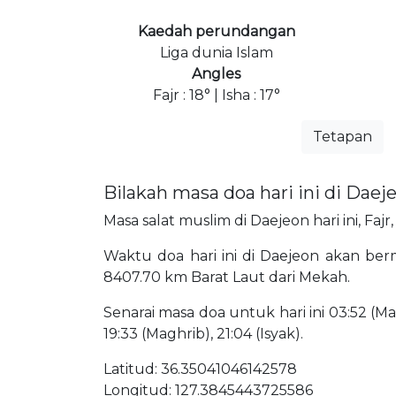
Kaedah perundangan
Liga dunia Islam
Angles
Fajr : 18° | Isha : 17°
Tetapan
Bilakah masa doa hari ini di Daej
Masa salat muslim di Daejeon hari ini, Faj
Waktu doa hari ini di Daejeon akan bermu
8407.70 km Barat Laut dari Mekah.
Senarai masa doa untuk hari ini 03:52 (Mat
19:33 (Maghrib), 21:04 (Isyak).
Latitud: 36.35041046142578
Longitud: 127.3845443725586