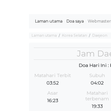
Laman utama
Doa saya
Webmaste
Laman utama
Korea Selatan
Daejeon
Jam Da
Doa Hari Ini 
Matahari Terbit
Subuh
03:52
04:02
Asar
Matahari
terbenam
16:23
19:33