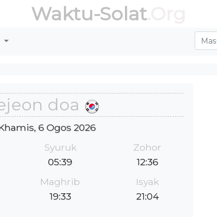
Waktu-Solat
.Org
r
ejeon doa
: Khamis, 6 Ogos 2026
Syuruk
Zohor
05:39
12:36
Maghrib
Isyak
19:33
21:04