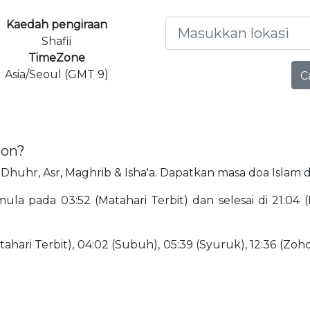
Kaedah pengiraan
Shafii
TimeZone
Asia/Seoul (GMT 9)
C
eon?
r, Dhuhr, Asr, Maghrib & Isha'a. Dapatkan masa doa Islam 
la pada 03:52 (Matahari Terbit) dan selesai di 21:04 (
ahari Terbit), 04:02 (Subuh), 05:39 (Syuruk), 12:36 (Zohor