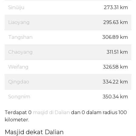
Sinŭiju
273.31 km
Liaoyang
295.63 km
Tangshan
306.89 km
Chaoyang
311.51 km
Weifang
326.58 km
Qingdao
334.22 km
Songnim
350.34 km
Terdapat 0
masjid di Dalian
dan 0 dalam radius 100
kilometer.
Masjid dekat Dalian