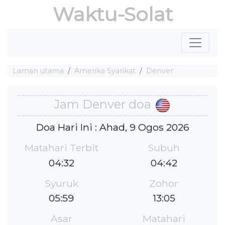
Waktu-Solat
Laman utama
Amerika Syarikat
Denver
Jam Denver doa
Doa Hari Ini : Ahad, 9 Ogos 2026
Matahari Terbit
Subuh
04:32
04:42
Syuruk
Zohor
05:59
13:05
Asar
Matahari