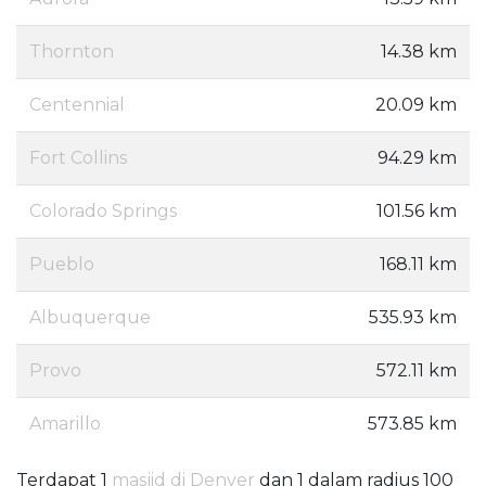
Thornton
14.38 km
Centennial
20.09 km
Fort Collins
94.29 km
Colorado Springs
101.56 km
Pueblo
168.11 km
Albuquerque
535.93 km
Provo
572.11 km
Amarillo
573.85 km
Terdapat 1
masjid di Denver
dan 1 dalam radius 100