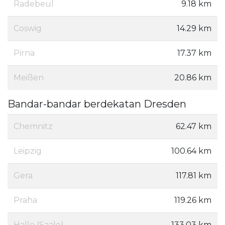
Radebeul
9.18 km
Coswig
14.29 km
Pirna
17.37 km
Meißen
20.86 km
Bandar-bandar berdekatan Dresden
Chemnitz
62.47 km
Leipzig
100.64 km
Gera
117.81 km
Praha
119.26 km
Halle (Saale)
133.03 km