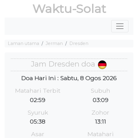
Waktu-Solat
Laman utama
Jerman
Dresden
Jam Dresden doa
Doa Hari Ini : Sabtu, 8 Ogos 2026
Matahari Terbit
Subuh
02:59
03:09
Syuruk
Zohor
05:38
13:11
Asar
Matahari