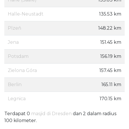
Halle-Neustadt
135.53 km
Plzeň
148.22 km
Jena
151.45 km
Potsdam
156.19 km
Zielona Góra
157.45 km
Berlin
165.11 km
Legnica
170.15 km
Terdapat 0
masjid di Dresden
dan 2 dalam radius
100 kilometer.