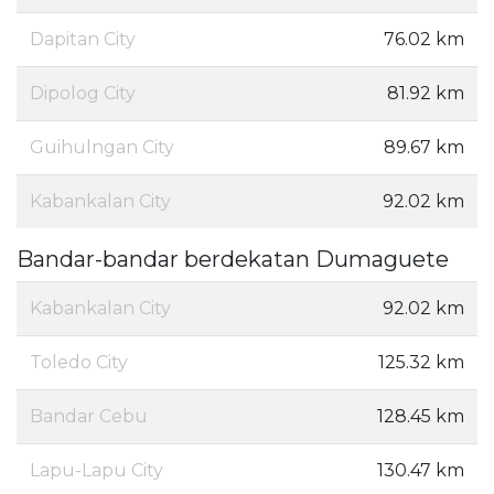
Dapitan City
76.02 km
Dipolog City
81.92 km
Guihulngan City
89.67 km
Kabankalan City
92.02 km
Bandar-bandar berdekatan Dumaguete
Kabankalan City
92.02 km
Toledo City
125.32 km
Bandar Cebu
128.45 km
Lapu-Lapu City
130.47 km