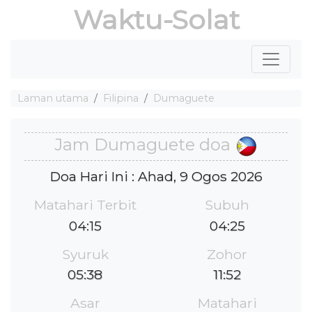
Waktu-Solat
Laman utama
Filipina
Dumaguete
Jam Dumaguete doa
Doa Hari Ini : Ahad, 9 Ogos 2026
Matahari Terbit
Subuh
04:15
04:25
Syuruk
Zohor
05:38
11:52
Asar
Matahari