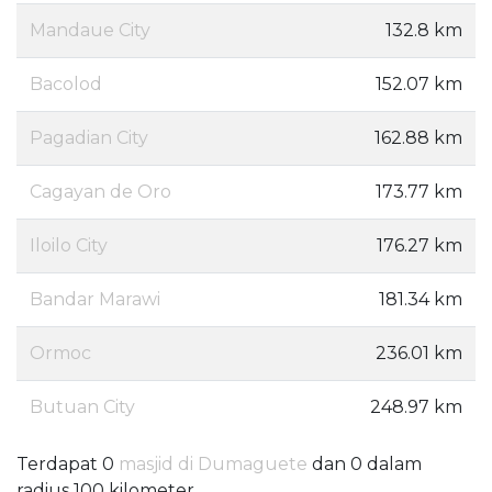
Mandaue City
132.8 km
Bacolod
152.07 km
Pagadian City
162.88 km
Cagayan de Oro
173.77 km
Iloilo City
176.27 km
Bandar Marawi
181.34 km
Ormoc
236.01 km
Butuan City
248.97 km
Terdapat 0
masjid di Dumaguete
dan 0 dalam
radius 100 kilometer.