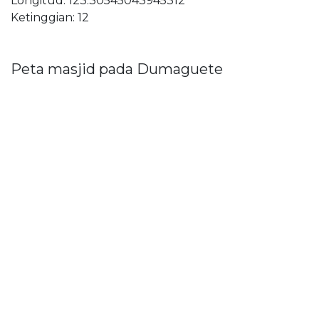
Longitud: 123.30545043945312
Ketinggian: 12
Peta masjid pada Dumaguete