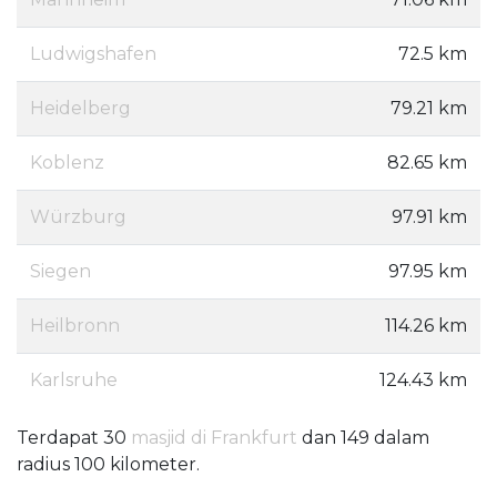
Ludwigshafen
72.5 km
Heidelberg
79.21 km
Koblenz
82.65 km
Würzburg
97.91 km
Siegen
97.95 km
Heilbronn
114.26 km
Karlsruhe
124.43 km
Terdapat 30
masjid di Frankfurt
dan 149 dalam
radius 100 kilometer.