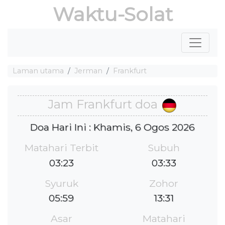
Waktu-Solat
Laman utama
Jerman
Frankfurt
Jam Frankfurt doa
Doa Hari Ini : Khamis, 6 Ogos 2026
Matahari Terbit
Subuh
03:23
03:33
Syuruk
Zohor
05:59
13:31
Asar
Matahari