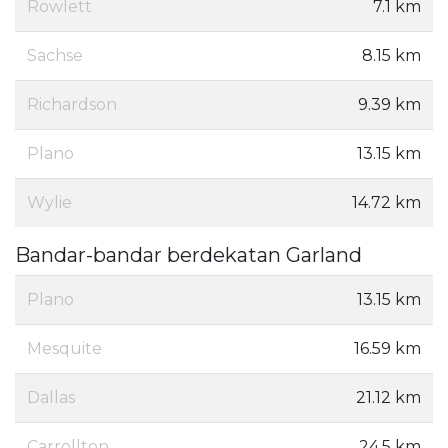
Rowlett
7.1 km
Sachse
8.15 km
Richardson
9.39 km
Plano
13.15 km
Wylie
14.72 km
Bandar-bandar berdekatan Garland
Plano
13.15 km
Mesquite
16.59 km
Dallas
21.12 km
Carrollton
24.5 km