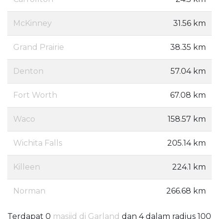
McKinney
31.56 km
Grand Prairie
38.35 km
Denton
57.04 km
Fort Worth
67.08 km
Waco
158.57 km
Wichita Falls
205.14 km
Killeen
224.1 km
Norman
266.68 km
Terdapat 0
masjid di Garland
dan 4 dalam radius 100