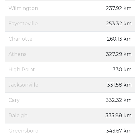
Wilmington
237.92 km
Fayetteville
253.32 km
Charlotte
260.13 km
Athens
327.29 km
High Point
330 km
Jacksonville
331.58 km
Cary
332.32 km
Raleigh
335.88 km
Greensboro
343.67 km