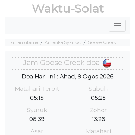
Waktu-Solat
Laman utama
Amerika Syarikat
Goose Creek
Jam Goose Creek doa
Doa Hari Ini : Ahad, 9 Ogos 2026
Matahari Terbit
Subuh
05:15
05:25
Syuruk
Zohor
06:39
13:26
Asar
Matahari