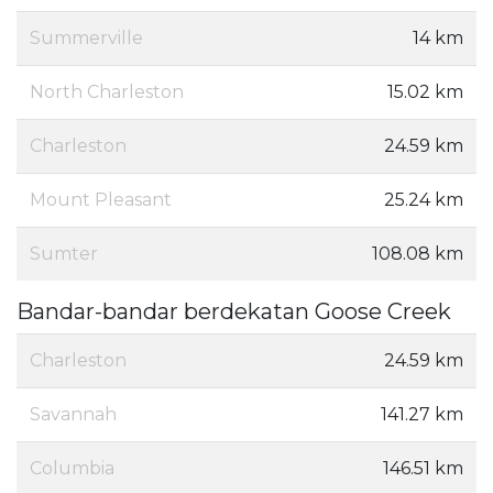
Summerville
14 km
North Charleston
15.02 km
Charleston
24.59 km
Mount Pleasant
25.24 km
Sumter
108.08 km
Bandar-bandar berdekatan Goose Creek
Charleston
24.59 km
Savannah
141.27 km
Columbia
146.51 km