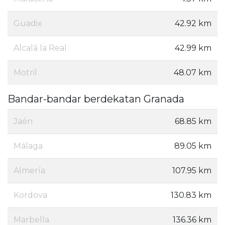
Guadix
42.92 km
Alcalá la Real
42.99 km
Motril
48.07 km
Bandar-bandar berdekatan Granada
Jaén
68.85 km
Málaga
89.05 km
Almería
107.95 km
Kordova
130.83 km
Marbella
136.36 km