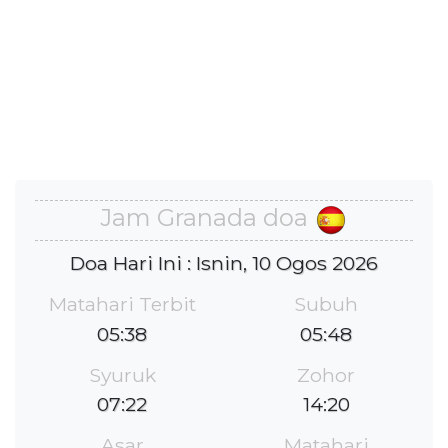
Jam Granada doa
Doa Hari Ini : Isnin, 10 Ogos 2026
Matahari Terbit
Subuh
05:38
05:48
Syuruk
Zohor
07:22
14:20
Asar
Matahari