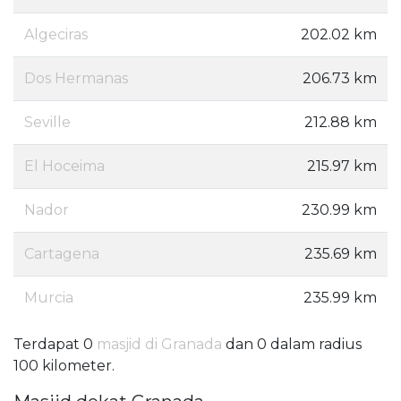
Algeciras
202.02 km
Dos Hermanas
206.73 km
Seville
212.88 km
El Hoceima
215.97 km
Nador
230.99 km
Cartagena
235.69 km
Murcia
235.99 km
Terdapat 0
masjid di Granada
dan 0 dalam radius
100 kilometer.