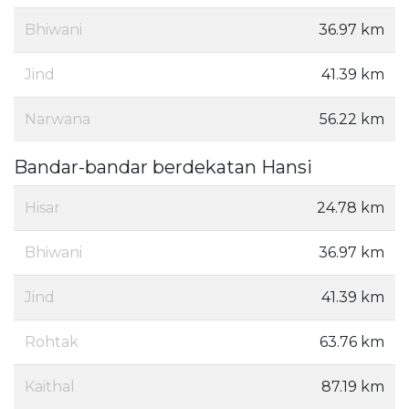
Bhiwani
36.97 km
Jind
41.39 km
Narwana
56.22 km
Bandar-bandar berdekatan Hansi
Hisar
24.78 km
Bhiwani
36.97 km
Jind
41.39 km
Rohtak
63.76 km
Kaithal
87.19 km