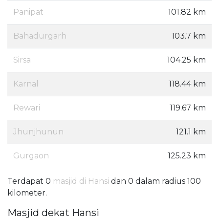
Panipat
101.82 km
Bahadurgarh
103.7 km
Sirsa
104.25 km
Karnal
118.44 km
Rewari
119.67 km
Jhunjhunun
121.1 km
Gurgaon
125.23 km
Terdapat 0
masjid di Hansi
dan 0 dalam radius 100
kilometer.
Masjid dekat Hansi