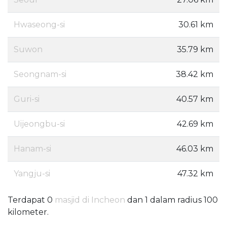
Hwaseong-si
30.61 km
Suwon
35.79 km
Seongnam-si
38.42 km
Guri-si
40.57 km
Uijeongbu-si
42.69 km
Hanam-si
46.03 km
Yangju-si
47.32 km
Terdapat 0
masjid di Incheon
dan 1 dalam radius 100
kilometer.