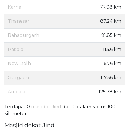
Karnal
77.08 km
Thanesar
87.24 km
Bahadurgarh
91.85 km
Patiala
113.6 km
New Delhi
116.76 km
Gurgaon
117.56 km
Ambala
125.78 km
Terdapat 0
masjid di Jind
dan 0 dalam radius 100
kilometer.
Masjid dekat Jind