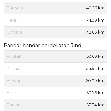
Barwala
40.26 km
Hansi
41.39 km
Gohana
42.63 km
Bandar-bandar berdekatan Jind
Rohtak
53.69 km
Kaithal
53.92 km
Bhiwani
60.09 km
Hisar
60.76 km
Panipat
63.34 km