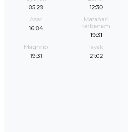
05:29
12:30
Asar
Matahari
terbenam
16:04
19:31
Maghrib
Isyak
19:31
21:02