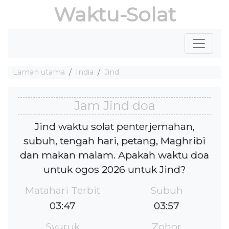
Waktu-Solat
Laman utama
India
Jind
Jam Jind doa
Jind waktu solat penterjemahan,
subuh, tengah hari, petang, Maghribi
dan makan malam. Apakah waktu doa
untuk ogos 2026 untuk Jind?
Matahari Terbit
Subuh
03:47
03:57
Syuruk
Zohor