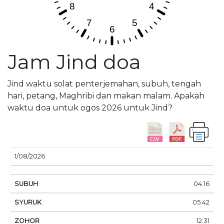
Jam Jind doa
Jind waktu solat penterjemahan, subuh, tengah
hari, petang, Maghribi dan makan malam. Apakah
waktu doa untuk ogos 2026 untuk Jind?
M
1/08/2026
TARIKH
SUBUH
SYURUK
ZOHOR
ASAR
T
04:16
05:42
12:31