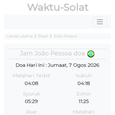
Waktu-Solat
Laman utama
Brazil
João Pessoa
Jam João Pessoa doa
Doa Hari Ini : Jumaat, 7 Ogos 2026
Matahari Terbit
Subuh
04:08
04:18
Syuruk
Zohor
05:29
11:25
Asar
Matahari