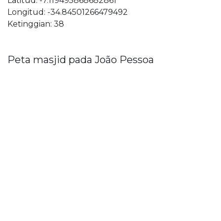
Latitud: -7.119495868682861
Longitud: -34.84501266479492
Ketinggian: 38
Peta masjid pada João Pessoa