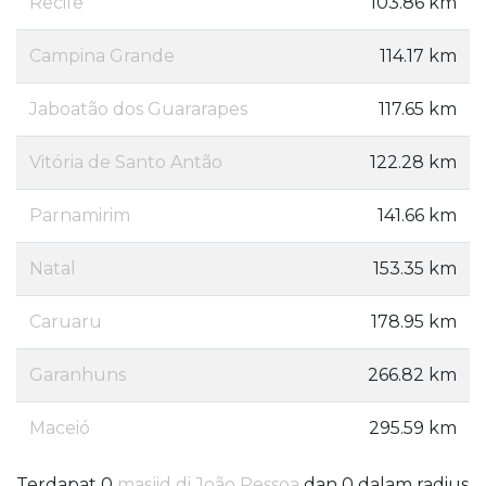
Recife
103.86 km
Campina Grande
114.17 km
Jaboatão dos Guararapes
117.65 km
Vitória de Santo Antão
122.28 km
Parnamirim
141.66 km
Natal
153.35 km
Caruaru
178.95 km
Garanhuns
266.82 km
Maceió
295.59 km
Terdapat 0
masjid di João Pessoa
dan 0 dalam radius