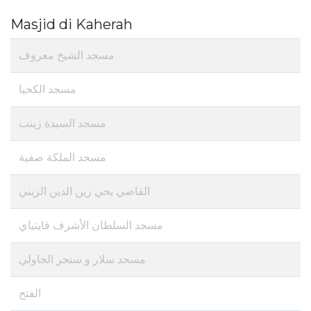
Masjid di Kaherah
مسجد الشيخ معروف
مسجد الكخيا
مسجد السيدة زينب
مسجد الملكة صفية
القاضي يحي زين الدين الزيني
مسجد السلطان الأشرف قايتباي
مسجد سلار و سنجر الجاولي
الفتح