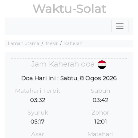
Waktu-Solat
Laman utama
Mesir
Kaherah
Jam Kaherah doa
Doa Hari Ini : Sabtu, 8 Ogos 2026
Matahari Terbit
Subuh
03:32
03:42
Syuruk
Zohor
05:17
12:01
Asar
Matahari