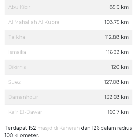
Abu Kibir
85.9 km
Al Mahallah Al Kubra
103.75 km
Talkha
112.88 km
Ismaïlia
116.92 km
Dikirnis
120 km
Suez
127.08 km
Damanhour
132.68 km
Kafr El-Dawar
160.7 km
Terdapat 152
masjid di Kaherah
dan 126 dalam radius
100 kilometer.