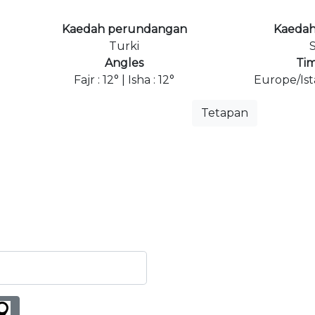
Kaedah perundangan
Kaedah
Turki
S
Angles
Ti
Fajr : 12° | Isha : 12°
Europe/Is
Tetapan