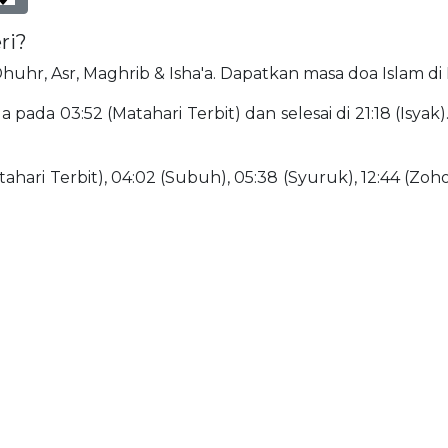
ri?
, Dhuhr, Asr, Maghrib & Isha'a. Dapatkan masa doa Islam di 
 pada 03:52 (Matahari Terbit) dan selesai di 21:18 (Isyak).
ahari Terbit), 04:02 (Subuh), 05:38 (Syuruk), 12:44 (Zohor