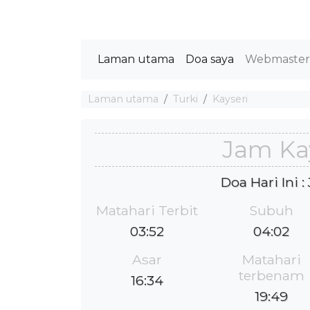
Laman utama
Doa saya
Webmaste
Laman utama
Turki
Kayseri
Jam Ka
Doa Hari Ini 
Matahari Terbit
Subuh
03:52
04:02
Asar
Matahari
terbenam
16:34
19:49