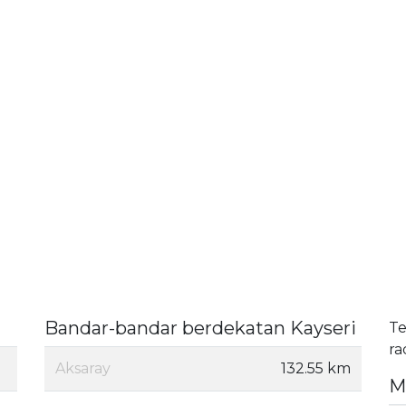
Bandar-bandar berdekatan Kayseri
Te
ra
Aksaray
132.55 km
M