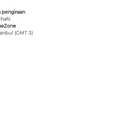
 pengiraan
hafii
meZone
tanbul (GMT 3)