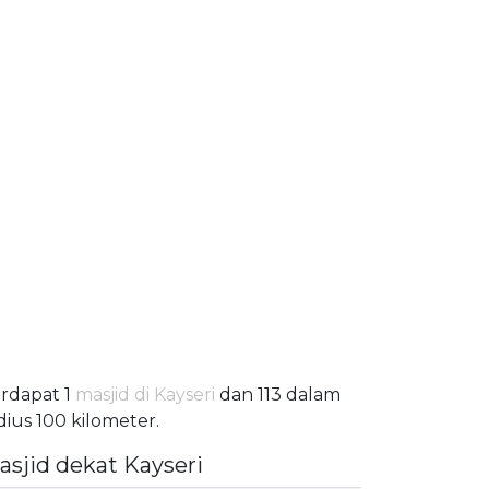
rdapat 1
masjid di Kayseri
dan 113 dalam
dius 100 kilometer.
asjid dekat Kayseri