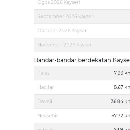
Ogos 2026 Kayseri
September 2026 Kayseri
Oktober 2026 Kayseri
November 2026 Kayseri
Bandar-bandar berdekatan Kayse
Talas
7.33 k
Hacılar
8.67 k
Develi
36.84 k
Nevşehir
67.72 k
Yahyalı
69.8 k