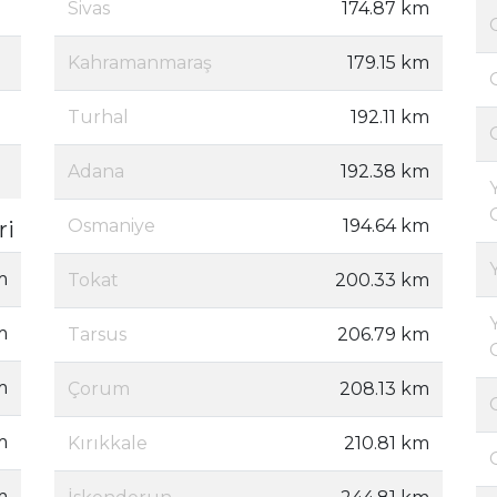
Sivas
174.87 km
Kahramanmaraş
179.15 km
Turhal
192.11 km
Adana
192.38 km
Osmaniye
194.64 km
ri
m
Tokat
200.33 km
m
Tarsus
206.79 km
m
Çorum
208.13 km
m
Kırıkkale
210.81 km
m