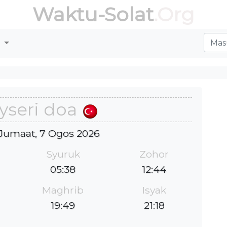
Waktu-Solat
.Org
r
yseri doa
: Jumaat, 7 Ogos 2026
Syuruk
Zohor
05:38
12:44
Maghrib
Isyak
19:49
21:18