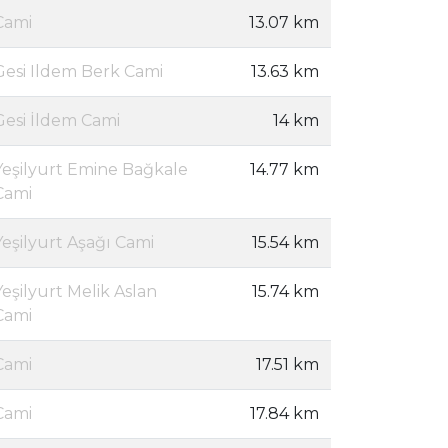
Cami
13.07 km
Gesi Ildem Berk Cami
13.63 km
Gesi İldem Cami
14 km
Yeşilyurt Emine Bağkale
14.77 km
Cami
Yeşilyurt Aşağı Cami
15.54 km
Yeşilyurt Melik Aslan
15.74 km
Cami
Cami
17.51 km
Cami
17.84 km