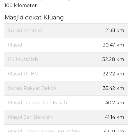
100 kilometer.
Masjid dekat Kluang
Surau Sentosa
21.61 km
Masjid
30.47 km
B4 Mussolah
32.28 km
Masjid UTHM
32.72 km
Surau Rakyat Bekok
35.42 km
Masjid Jamek Parit Kaseh
40.7 km
Masjid Seri Beroleh
41.14 km
Masjid Jamek Kampung Bahru
43.21 km