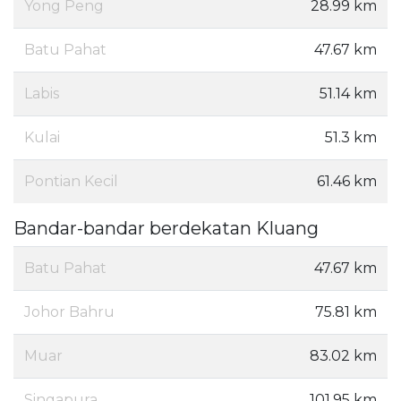
Yong Peng
28.99 km
Batu Pahat
47.67 km
Labis
51.14 km
Kulai
51.3 km
Pontian Kecil
61.46 km
Bandar-bandar berdekatan Kluang
Batu Pahat
47.67 km
Johor Bahru
75.81 km
Muar
83.02 km
Singapura
101.95 km