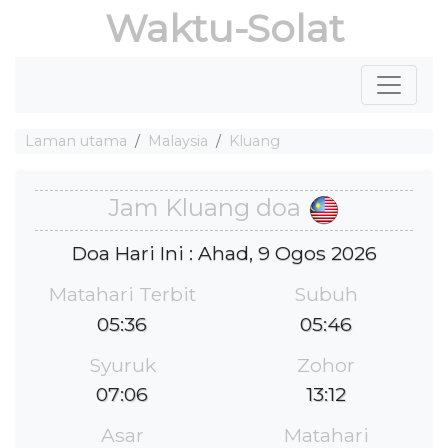
Waktu-Solat
Laman utama
Malaysia
Kluang
Jam Kluang doa
Doa Hari Ini : Ahad, 9 Ogos 2026
Matahari Terbit
Subuh
05:36
05:46
Syuruk
Zohor
07:06
13:12
Asar
Matahari