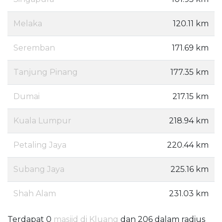
Melaka
120.11 km
Seremban
171.69 km
Tanjung Pinang
177.35 km
Dumai
217.15 km
Kuala Lumpur
218.94 km
Petaling Jaya
220.44 km
Subang Jaya
225.16 km
Shah Alam
231.03 km
Terdapat 0
masjid di Kluang
dan 206 dalam radius