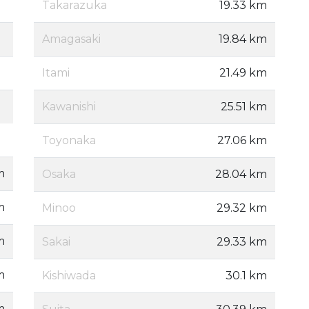
Takarazuka
19.33 km
Amagasaki
19.84 km
Itami
21.49 km
Kawanishi
25.51 km
Toyonaka
27.06 km
m
Osaka
28.04 km
m
Minoo
29.32 km
m
Sakai
29.33 km
m
Kishiwada
30.1 km
m