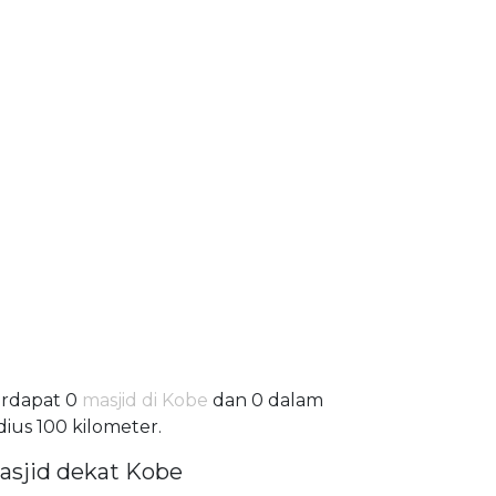
rdapat 0
masjid di Kobe
dan 0 dalam
dius 100 kilometer.
asjid dekat Kobe