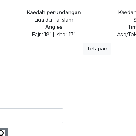
Kaedah perundangan
Kaedah
Liga dunia Islam
S
Angles
Ti
Fajr : 18° | Isha : 17°
Asia/To
Tetapan