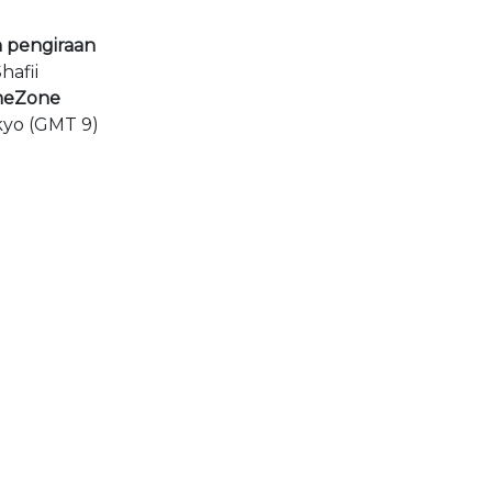
 pengiraan
hafii
meZone
kyo (GMT 9)