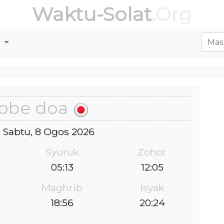
Waktu-Solat
.Org
r
obe doa
 : Sabtu, 8 Ogos 2026
Syuruk
Zohor
05:13
12:05
Maghrib
Isyak
18:56
20:24