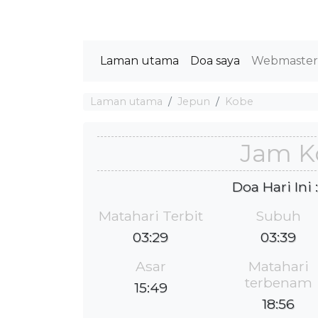
Laman utama
Doa saya
Webmaste
Laman utama
Jepun
Kobe
Jam K
Doa Hari Ini
Matahari Terbit
Subuh
03:29
03:39
Asar
Matahari
terbenam
15:49
18:56