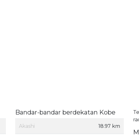
Bandar-bandar berdekatan Kobe
Te
ra
Akashi
18.97 km
M