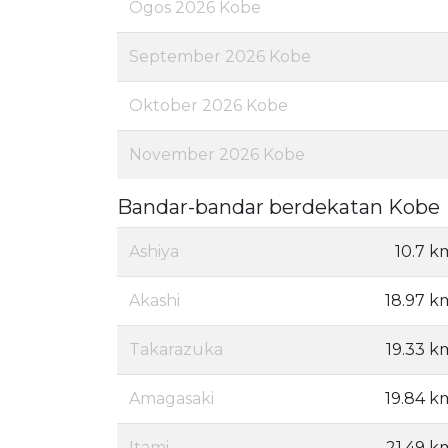
Ogos 2026 Kobe
September 2026 Kobe
Oktober 2026 Kobe
November 2026 Kobe
Bandar-bandar berdekatan Kobe
Ashiya
10.7 k
Akashi
18.97 k
Takarazuka
19.33 k
Amagasaki
19.84 k
Itami
21.49 k