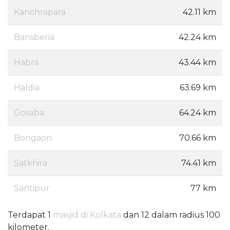
Kanchrapara
42.11 km
Bansberia
42.24 km
Habra
43.44 km
Haldia
63.69 km
Gosaba
64.24 km
Bongaon
70.66 km
Satkhira
74.41 km
Santipur
77 km
Terdapat 1
masjid di Kolkata
dan 12 dalam radius 100
kilometer.