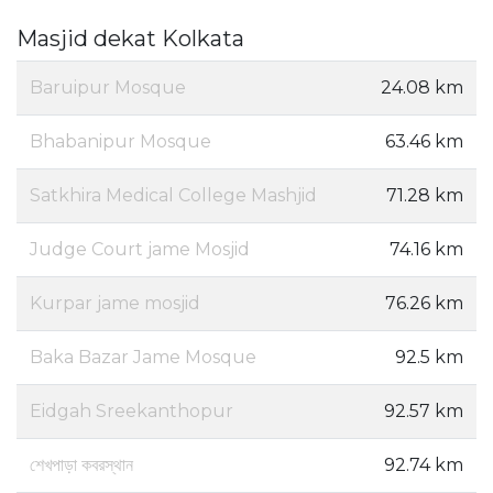
Masjid dekat Kolkata
Baruipur Mosque
24.08 km
Bhabanipur Mosque
63.46 km
Satkhira Medical College Mashjid
71.28 km
Judge Court jame Mosjid
74.16 km
Kurpar jame mosjid
76.26 km
Baka Bazar Jame Mosque
92.5 km
Eidgah Sreekanthopur
92.57 km
শেখপাড়া কবরস্থান
92.74 km