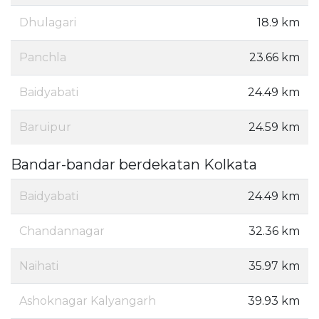
Dhulagari
18.9 km
Panchla
23.66 km
Baidyabati
24.49 km
Baruipur
24.59 km
Bandar-bandar berdekatan Kolkata
Baidyabati
24.49 km
Chandannagar
32.36 km
Naihati
35.97 km
Ashoknagar Kalyangarh
39.93 km