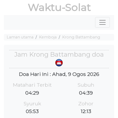
Waktu-Solat
Laman utama
Kemboja
Krong Battambang
Jam Krong Battambang doa
Doa Hari Ini : Ahad, 9 Ogos 2026
Matahari Terbit
Subuh
04:29
04:39
Syuruk
Zohor
05:53
12:13