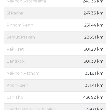
Nakhon Ratchasima
240.33 km
Si Racha
247.33 km
Phnom Penh
251.44 km
Samut Prakan
286.51 km
Pak Kret
301.29 km
Bangkok
301.39 km
Nakhon Pathom
351.81 km
Khon Kaen
371.41 km
Can Tho
436.92 km
Bandar Raya Ho Chi Minh
450.1 km