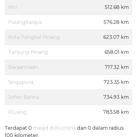
Miri
512.68 km
Palangkaraya
576.28 km
Kota Pangkal Pinang
623.07 km
Tanjung Pinang
658.01 km
Banjarmasin
717.32 km
Singapura
723.35 km
Johor Bahru
734.93 km
Kluang
783.58 km
Terdapat 0
masjid di Kuching
dan 0 dalam radius
100 kilometer.