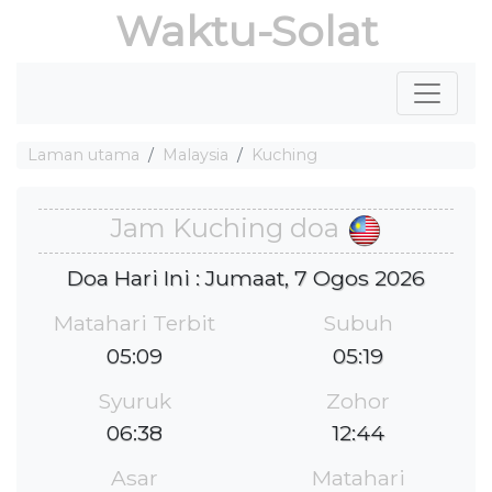
Waktu-Solat
Laman utama
Malaysia
Kuching
Jam Kuching doa
Doa Hari Ini : Jumaat, 7 Ogos 2026
Matahari Terbit
Subuh
05:09
05:19
Syuruk
Zohor
06:38
12:44
Asar
Matahari