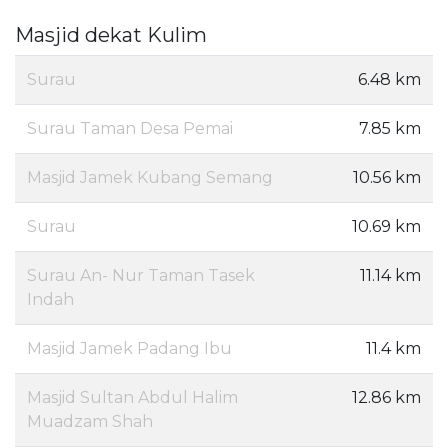
Masjid dekat Kulim
Surau
6.48 km
Surau Taman Desa Pemai
7.85 km
Masjid Jamek Kubang Semang
10.56 km
Surau
10.69 km
Surau An- Nur Taman Tasek
11.14 km
Indah
Masjid Jamek Padang Ibu
11.4 km
Masjid Sultan Abdul Halim
12.86 km
Muadzam Shah