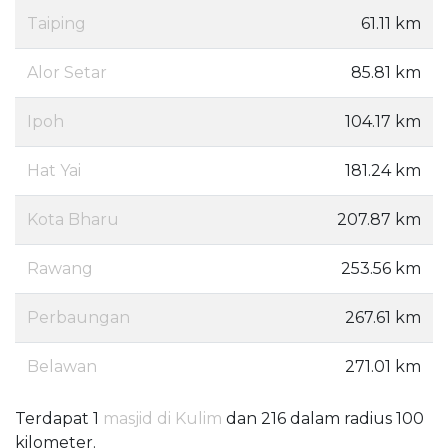
Taiping
61.11 km
Alor Setar
85.81 km
Ipoh
104.17 km
Hat Yai
181.24 km
Kota Bharu
207.87 km
Rawang
253.56 km
Perbaungan
267.61 km
Belawan
271.01 km
Terdapat 1
masjid di Kulim
dan 216 dalam radius 100
kilometer.