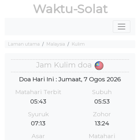
Waktu-Solat
Laman utama
Malaysia
Kulim
Jam Kulim doa
Doa Hari Ini : Jumaat, 7 Ogos 2026
Matahari Terbit
Subuh
05:43
05:53
Syuruk
Zohor
07:13
13:24
Asar
Matahari