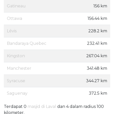
Gatineau
156 km
Ottawa
156.44 km
Lévis
228.2 km
Bandaraya Quebec
232.41 km
Kingston
267.04 km
Manchester
341.48 km
Syracuse
344.27 km
Saguenay
372.5 km
Terdapat 0
masjid di Laval
dan 4 dalam radius 100
kilometer.