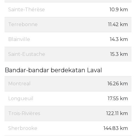
Sainte-Thérèse
10.9 km
Terrebonne
11.42 km
Blainville
14.3 km
Saint-Eustache
15.3 km
Bandar-bandar berdekatan Laval
Montreal
16.26 km
Longueuil
17.55 km
Trois-Rivières
122.11 km
Sherbrooke
144.83 km