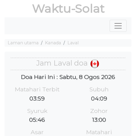
Waktu-Solat
Laman utama
Kanada
Laval
Jam Laval doa
Doa Hari Ini : Sabtu, 8 Ogos 2026
Matahari Terbit
Subuh
03:59
04:09
Syuruk
Zohor
05:46
13:00
Asar
Matahari