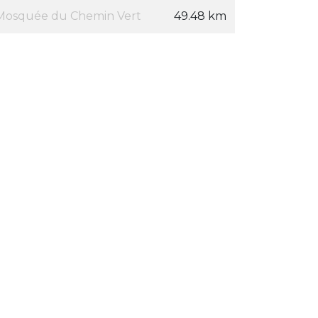
Mosquée du Chemin Vert
49.48 km