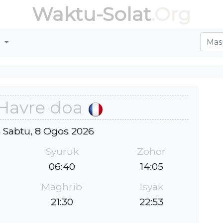
Waktu-Solat
.Org
r
Havre doa
 : Sabtu, 8 Ogos 2026
Syuruk
Zohor
06:40
14:05
Maghrib
Isyak
21:30
22:53