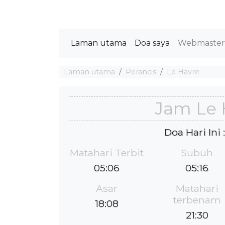
Laman utama
Doa saya
Webmaste
Laman utama
Perancis
Le Havre
Jam Le 
Doa Hari Ini
Matahari Terbit
Subuh
05:06
05:16
Asar
Matahari
terbenam
18:08
21:30