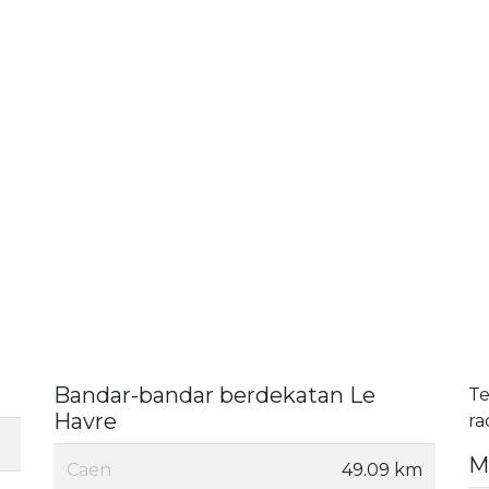
Bandar-bandar berdekatan Le
Te
Havre
ra
M
Caen
49.09 km