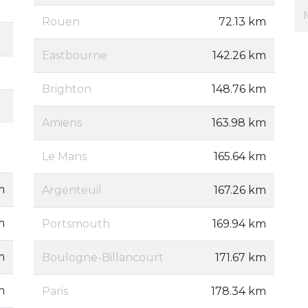
Rouen
72.13 km
Eastbourne
142.26 km
Brighton
148.76 km
Amiens
163.98 km
Le Mans
165.64 km
m
Argenteuil
167.26 km
m
Portsmouth
169.94 km
m
Boulogne-Billancourt
171.67 km
m
Paris
178.34 km