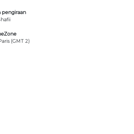
 pengiraan
hafii
meZone
aris (GMT 2)