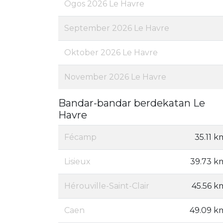
Ogos 2026 Le Havre
September 2026 Le Havre
Oktober 2026 Le Havre
November 2026 Le Havre
Bandar-bandar berdekatan Le
Havre
Fécamp
35.11 k
Lisieux
39.73 k
Hérouville-Saint-Clair
45.56 k
Caen
49.09 k