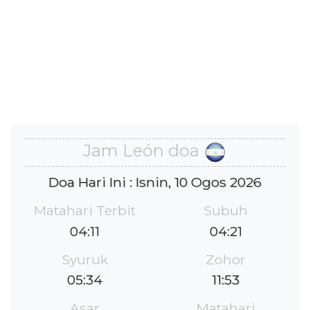
Jam León doa
Doa Hari Ini : Isnin, 10 Ogos 2026
Matahari Terbit
Subuh
04:11
04:21
Syuruk
Zohor
05:34
11:53
Asar
Matahari