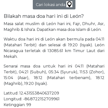
Cari lokasi anda
Bilakah masa doa hari ini di León?
Masa salat muslim di León hari ini, Fajr, Dhuhr, Asr,
Maghrib & Isha'a. Dapatkan masa doa Islam di León.
Waktu doa hari ini di León akan bermula pada 04:11
(Matahari Terbit) dan selesai di 19:20 (Isyak). León
Nicaragua terletak di 13085.61 km Timur Laut dari
Mekah.
Senarai masa doa untuk hari ini 04:11 (Matahari
Terbit), 04:21 (Subuh), 05:34 (Syuruk), 11:53 (Zohor),
15:04 (Asar), 18:12 (Matahari terbenam), 18:12
(Maghrib), 19:20 (Isyak).
Latitud: 12.431553840637209
Longitud: -86.8722152709961
Ketinggian: 99