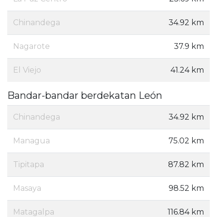
Chinandega
34.92 km
Nagarote
37.9 km
El Viejo
41.24 km
Bandar-bandar berdekatan León
Chinandega
34.92 km
Managua
75.02 km
Tipitapa
87.82 km
Masaya
98.52 km
Matagalpa
116.84 km