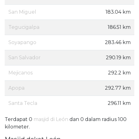
San Miguel
183.04 km
Tegucigalpa
186.51 km
Soyapango
283.46 km
San Salvador
290.19 km
Mejicanos
292.2 km
Apopa
292.77 km
Santa Tecla
296.11 km
Terdapat 0
masjid di León
dan 0 dalam radius 100
kilometer.